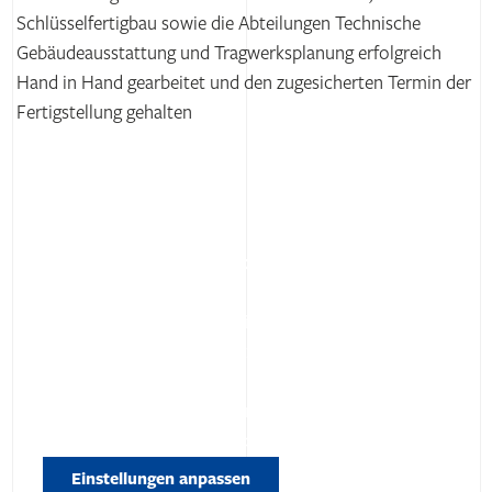
Schlüsselfertigbau sowie die Abteilungen Technische
Gebäudeausstattung und Tragwerksplanung erfolgreich
Hand in Hand gearbeitet und den zugesicherten Termin der
Fertigstellung gehalten
Wir benötigen Ihre Zustimmung, um den
YouTube Video-Service zu laden!
Wir verwenden einen Service eines Drittanbieters,
um Videoinhalte einzubetten. Dieser Service kann
Daten zu Ihren Aktivitäten sammeln. Bitte lesen Sie
die Details durch und stimmen Sie der Nutzung des
Service zu, um dieses Video anzusehen.
Einstellungen anpassen