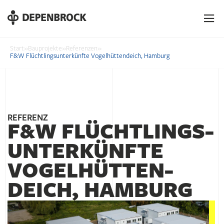
DE
EN
PL
Start
»
Bauprojekte
»
Referenzen
»
F&W Flüchtlingsunterkünfte Vogelhüttendeich, Hamburg
REFERENZ
F&W FLÜCHT­LINGS­
UNTER­KÜNFTE
VOGEL­HÜTTEN­
DEICH, HAMBURG