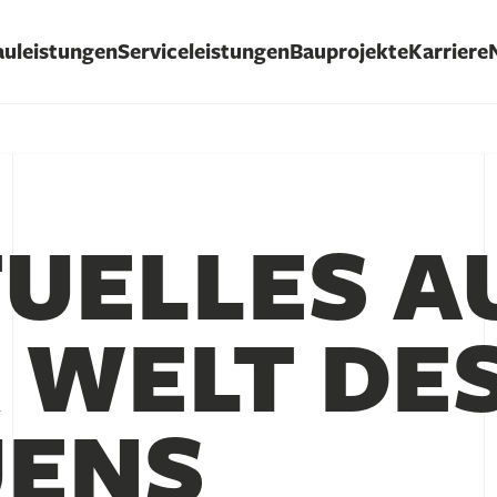
auleistungen
Serviceleistungen
Bauprojekte
Karriere
UELLES A
 WELT DE
UENS