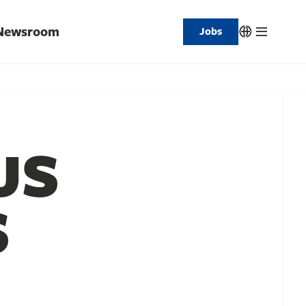
Newsroom
Jobs
US
S