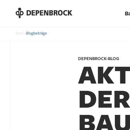
DE
B
EN
PL
Start
»
Blogbeiträge
DEPENBROCK-BLOG
AKT
DER
BA