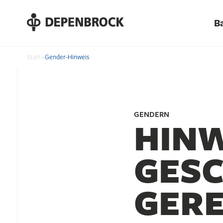
DE
B
EN
PL
Start
»
Gender-Hinweis
GENDERN
HINW
GESC
GERE