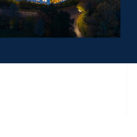
te
Service