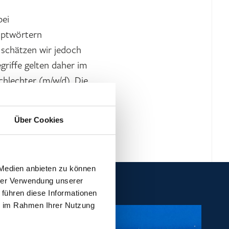
bei
uptwörtern
schätzen wir jedoch
egriffe gelten daher im
chlechter (m/w/d). Die
le Gründe und
Über Cookies
 Medien anbieten zu können
hrer Verwendung unserer
 führen diese Informationen
ie im Rahmen Ihrer Nutzung