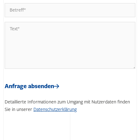
Bitte
lasse
Bitte
dieses
lasse
Anfrage absenden
Feld
dieses
leer.
Feld
Detaillierte Informationen zum Umgang mit Nutzerdaten finden
leer.
Sie in unserer
Datenschutzerklärung