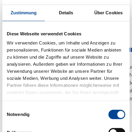
(Fach-)Hochschule:
FH Bielefeld (Campus Minden)
Zustimmung
Details
Über Cookies
FH Münster
Hochschule 21 (Buxtehude)
Ostfalia Hochschule für angewandte
Praxisphasen:
Wissenschaften (Suderburg)
Diese Webseite verwendet Cookies
Hoch- und Schlüsselfertigbau (Hannover)
Ausbildung:
Wir verwenden Cookies, um Inhalte und Anzeigen zu
Hoch- und Schlüsselfertigbau (Hamburg)
URLAUB
AUSB
personalisieren, Funktionen für soziale Medien anbieten
Straßenbauer (m/w/d)
Tief-, Kanal- und Straßenbau (Hamburg)
zu können und die Zugriffe auf unsere Website zu
Kanalbauer (m/w/d)
analysieren. Außerdem geben wir Informationen zu Ihrer
Wer jeden Tag alles gibt, muss auch mal
Mach dir u
Technisches Facility Management
Verwendung unserer Website an unsere Partner für
Maurer (m/w/d)
runterkommen. Dafür bekommst du
Lernmittel, 
(Fach-)Hochschule:
soziale Medien, Werbung und Analysen weiter. Unsere
Spezialtiefbauer (m/w/d)
bei uns 30 Tage Urlaub und
zur B
Partner führen diese Informationen möglicherweise mit
Beton- und Stahlbetonbauer (m/w/d)
Urlaubsgeld.
überbetrie
Hochschule für Wirtschaft und Recht (HWR)
weiteren Daten zusammen, die Sie ihnen bereitgestellt
Gedanken
(Berlin)
haben oder die sie im Rahmen Ihrer Nutzung der Dienste
Baubetriebswirtschaft Dual (B. Eng.)
gesammelt haben.
(Fach-)Hochschule:
Einwilligungsauswahl
Praxisphasen:
Notwendig
Hochschule Osnabrück
DEPENBROCK Gebäudemanagement (Bielefeld)