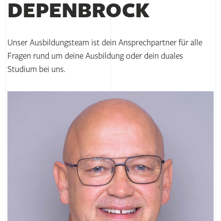
Lehrjahr: 1.550 €
DEPENBROCK
DEPENBROCK wird niemand erfahren, dass du dich bei
Lehrjahr: 1.650 €
uns beworben hast. Natürlich sorgen wir dafür, dass
die gesetzlichen Datenschutzbestimmungen jederzeit
Kaufmännische und technische Ausbildung
Unser Ausbildungsteam ist dein Ansprechpartner für alle
genau eingehalten werden.
Fragen rund um deine Ausbildung oder dein duales
Lehrjahr: 1.080 €
Studium bei uns.
Lehrjahr: 1.200 €
/ 4. Lehrjahr: 1.450 €