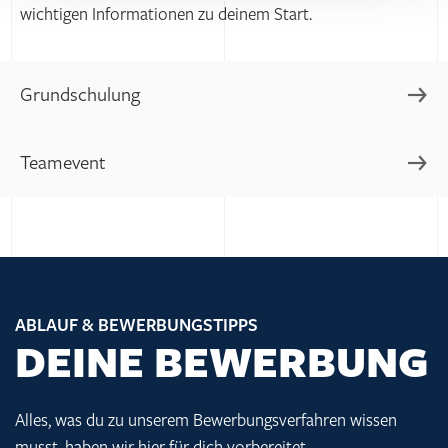
wichtigen Informationen zu deinem Start.
Grundschulung
Teamevent
Willkommen in Stemwede. Du lernst unseren Hauptsitz
und niederlassungsübergreifend andere Azubis kennen.
Außerdem stellen wir dir deinen Ansprechpartner vor und
Gemeinsam mit allen Azubis fahren wir raus und lernen
du bekommst zusammen mit deiner persönlichen Erst-
uns kennen. Beim Teambuilding mit Floßbauen, Baggern
und Sicherheitsausstattung eine Sicherheitsschulung.
und Grillen am Lagerfeuer. 2 Tage DEPENBROCK pur.
ABLAUF & BEWERBUNGS­TIPPS
DEINE BEWERBUNG
Alles, was du zu unserem Bewerbungsverfahren wissen
musst, haben wir hier für dich vorbereitet.