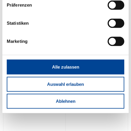
Achim Sydow
Team Ausbildung
Tel.:
044819288 - 43
Mail.:
bewerbung@depenbrock.de