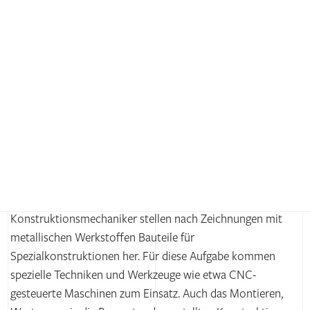
KON­
STRUKTIONS­
MECHANIKER
(M/W/D) FACH­
RICHTUNG
METALL­TECHNIK
Bring Metalle bei uns in Höchstform!
Konstruktionsmechaniker stellen nach Zeichnungen mit
metallischen Werkstoffen Bauteile für
Spezialkonstruktionen her. Für diese Aufgabe kommen
spezielle Techniken und Werkzeuge wie etwa CNC-
gesteuerte Maschinen zum Einsatz. Auch das Montieren,