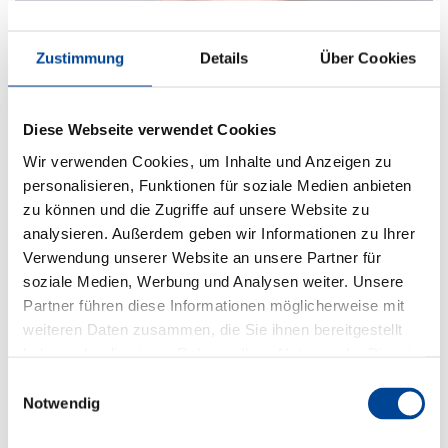
Ablehnen
Marcel Lange
Team Ausbildung
Tel.:
044819288 - 47
Mail.:
bewerbung@depenbrock.de