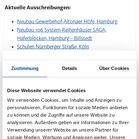
Aktuelle Ausschreibungen:
Neubau Gewerbehof-Altonaer Höfe, Hamburg
Neubau 106 System-Reihenhäuser SAGA,
Haferblöcken, Hamburg – Billstedt
Schulen Nürnberger Straße, Köln
Schule Berliner Straße, Köln
Neubau B&B Hotel, Minden
Zustimmung
Details
Über Cookies
Neubau B&B Hotel, Bad Harzburg
Fössebad, Hannover
Grundschule Moltkestraße, Essen
Diese Webseite verwendet Cookies
Wir verwenden Cookies, um Inhalte und Anzeigen zu
personalisieren, Funktionen für soziale Medien anbieten
zu können und die Zugriffe auf unsere Website zu
analysieren. Außerdem geben wir Informationen zu Ihrer
Verwendung unserer Website an unsere Partner für
soziale Medien, Werbung und Analysen weiter. Unsere