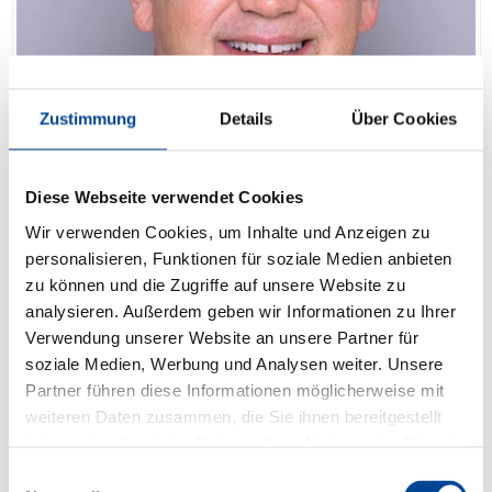
Auswahl erlauben
Ablehnen
Achim Sydow
Team Ausbildung
Tel.:
044819288 - 43
Mail.:
bewerbung@depenbrock.de