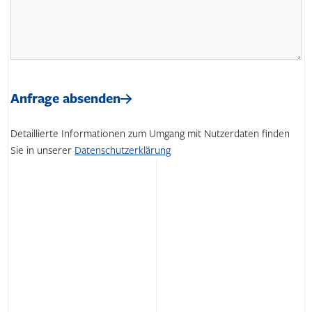
Bitte
lasse
Bitte
dieses
lasse
Anfrage absenden
Feld
dieses
leer.
Feld
Detaillierte Informationen zum Umgang mit Nutzerdaten finden
leer.
Sie in unserer
Datenschutzerklärung