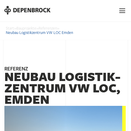
DE
EN
PL
Start
»
Bauprojekte
»
Referenzen
»
Neubau Logistikzentrum VW LOC Emden
REFERENZ
NEUBAU LOGISTIK­
ZENTRUM VW LOC,
EMDEN