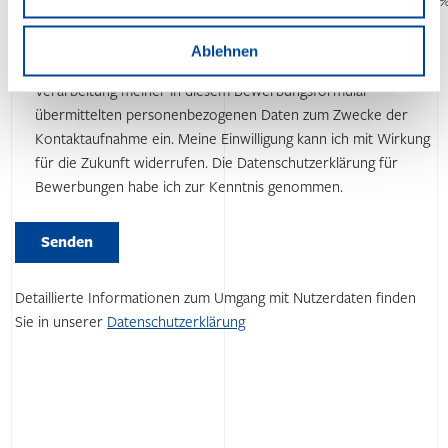
0%
25%
50%
75%
100
100
Ablehnen
Ja, ich willige in die elektronische Speicherung und
Verarbeitung meiner in diesem Bewerbungsformular
übermittelten personenbezogenen Daten zum Zwecke der
Kontaktaufnahme ein. Meine Einwilligung kann ich mit Wirkung
für die Zukunft widerrufen. Die Datenschutzerklärung für
Bewerbungen habe ich zur Kenntnis genommen.
Bitte
lasse
Bitte
Senden
dieses
lasse
Feld
dieses
leer.
Feld
Detaillierte Informationen zum Umgang mit Nutzerdaten finden
leer.
Sie in unserer
Datenschutzerklärung