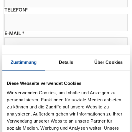
TELEFON*
E-MAIL *
2. Besitzt du einen Führerschein?*
Zustimmung
Details
Über Cookies
Ja
Nein
3. Wie viele Jahre Berufserfahrung hast
du?*
Diese Webseite verwendet Cookies
Wir verwenden Cookies, um Inhalte und Anzeigen zu
personalisieren, Funktionen für soziale Medien anbieten
zu können und die Zugriffe auf unsere Website zu
analysieren. Außerdem geben wir Informationen zu Ihrer
Verwendung unserer Website an unsere Partner für
0
5
10
15
20
25
30
soziale Medien, Werbung und Analysen weiter. Unsere
4