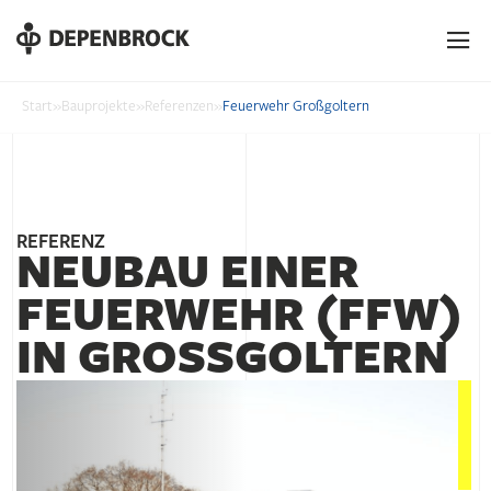
DE
EN
PL
Start
»
Bauprojekte
»
Referenzen
»
Feuerwehr Großgoltern
REFERENZ
NEUBAU EINER
FEUER­WEHR (FFW)
IN GROSS­GOLTERN