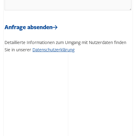
Bitte
lasse
Bitte
dieses
lasse
Anfrage absenden
Feld
dieses
leer.
Feld
Detaillierte Informationen zum Umgang mit Nutzerdaten finden
leer.
Sie in unserer
Datenschutzerklärung