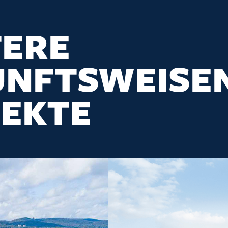
TERE
UNFTSWEISE
JEKTE