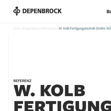
DE
B
EN
PL
Start
»
Bauprojekte
»
Referenzen
»
W. Kolb Fertigungstechnik GmbH, Wil
REFERENZ
W. KOLB
FERTIGUNG