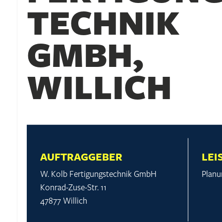
TECHNIK
GMBH,
WILLICH
AUFTRAGGEBER
LEI
W. Kolb Fertigungstechnik GmbH
Planu
Konrad-Zuse-Str. 11
47877 Willich