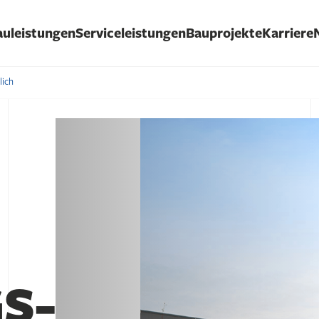
auleistungen
Serviceleistungen
Bauprojekte
Karriere
lich
S­