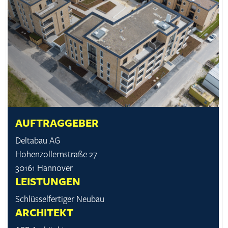
AUFTRAGGEBER
Deltabau AG
Hohenzollernstraße 27
30161 Hannover
LEISTUNGEN
Schlüssel­fertiger Neubau
ARCHITEKT