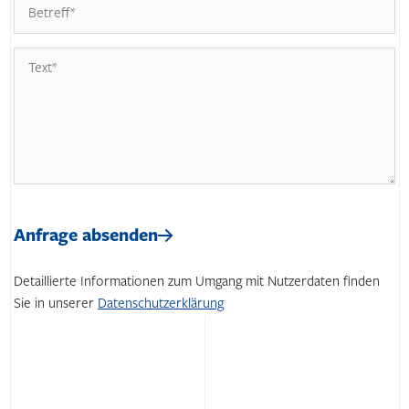
Bitte
lasse
Bitte
dieses
lasse
Anfrage absenden
Feld
dieses
leer.
Feld
Detaillierte Informationen zum Umgang mit Nutzerdaten finden
leer.
Sie in unserer
Datenschutzerklärung