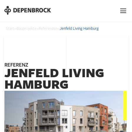
DE
EN
PL
Start
»
Bauprojekte
»
Referenzen
»
Jenfeld Living Hamburg
REFERENZ
JENFELD LIVING
HAMBURG