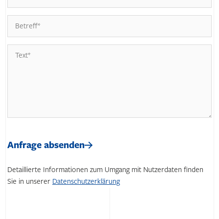
Bitte
lasse
Bitte
dieses
lasse
Anfrage absenden
Feld
dieses
leer.
Feld
Detaillierte Informationen zum Umgang mit Nutzerdaten finden
leer.
Sie in unserer
Datenschutzerklärung