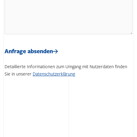
Bitte
lasse
Bitte
dieses
lasse
Anfrage absenden
Feld
dieses
leer.
Feld
Detaillierte Informationen zum Umgang mit Nutzerdaten finden
leer.
Sie in unserer
Datenschutzerklärung