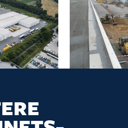
TERE
NFTS­