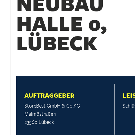
NEUBAU
HALLE 0,
LÜBECK
AUFTRAGGEBER
LEI
StoreBest GmbH & Co.KG
Schlü
Malmöstraße 1
23560 Lübeck