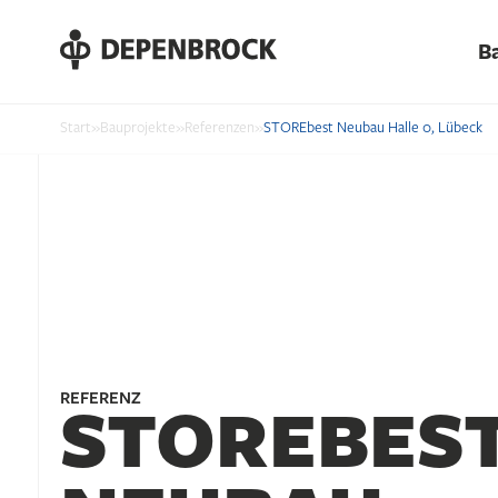
DE
B
EN
PL
Start
»
Bauprojekte
»
Referenzen
»
STOREbest Neubau Halle 0, Lübeck
REFERENZ
STOREBES