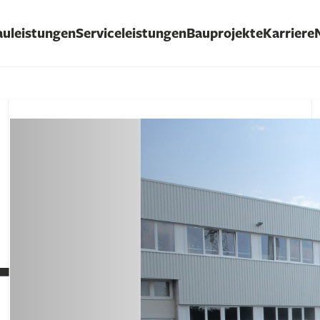
auleistungen
Serviceleistungen
Bauprojekte
Karriere
T