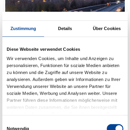
Zustimmung
Details
Über Cookies
Diese Webseite verwendet Cookies
Wir verwenden Cookies, um Inhalte und Anzeigen zu
personalisieren, Funktionen für soziale Medien anbieten
zu können und die Zugriffe auf unsere Website zu
analysieren. Außerdem geben wir Informationen zu Ihrer
Verwendung unserer Website an unsere Partner für
soziale Medien, Werbung und Analysen weiter. Unsere
BUILDING FOR THE FUTURE TOGETHER
Partner führen diese Informationen möglicherweise mit
DEPENBROCK
weiteren Daten zusammen, die Sie ihnen bereitgestellt
TENDERS
haben oder die sie im Rahmen Ihrer Nutzung der Dienste
gesammelt haben.
Einwilligungsauswahl
Notwendig