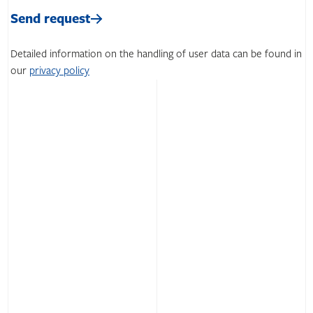
leave
Please
this
leave
Send request
field
this
empty.
field
Detailed information on the handling of user data can be found in
empty.
our
privacy policy