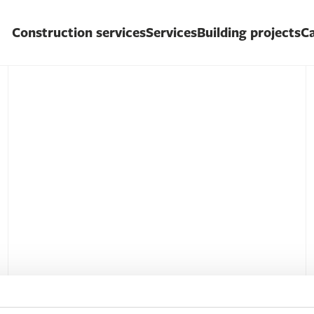
Construction services
Services
Building projects
Ca