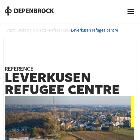
DE
EN
PL
Start
»
Building projects
»
References
»
Leverkusen refugee centre
REFERENCE
LEVERKUSEN
REFUGEE CENTRE