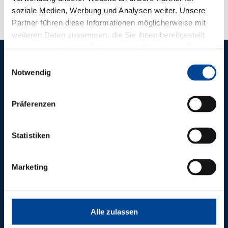
soziale Medien, Werbung und Analysen weiter. Unsere
Partner führen diese Informationen möglicherweise mit
weiteren Daten zusammen, die Sie ihnen bereitgestellt
haben oder die sie im Rahmen Ihrer Nutzung der Dienste
gesammelt haben.
Einwilligungsauswahl
Notwendig
REFERENCES
OTHER
Präferenzen
PIONEERING
PROJECTS
Statistiken
Marketing
Alle zulassen