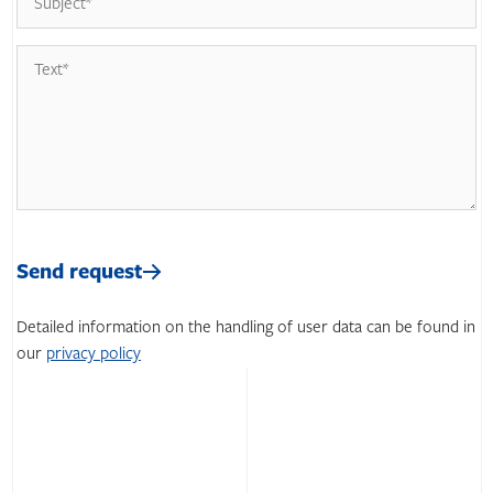
Please
leave
Please
this
leave
Send request
field
this
empty.
field
Detailed information on the handling of user data can be found in
empty.
our
privacy policy